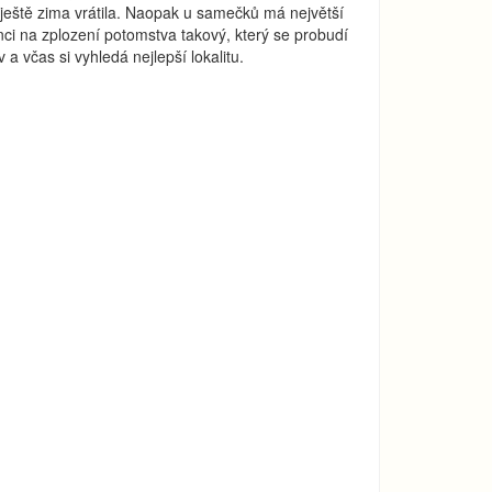
 ještě zima vrátila. Naopak u samečků má největší
nci na zplození potomstva takový, který se probudí
v a včas si vyhledá nejlepší lokalitu.