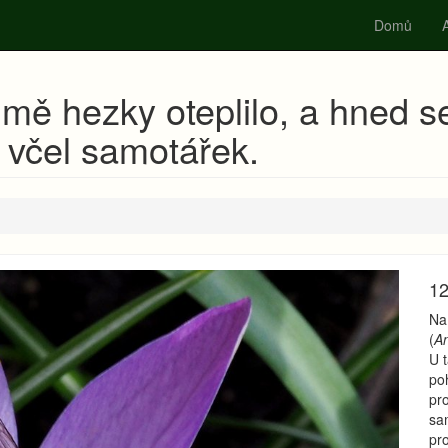
Domů
A
mě hezky oteplilo, a hned s
 včel samotářek.
12
Na 
(
An
U 
po
pro
sa
pr