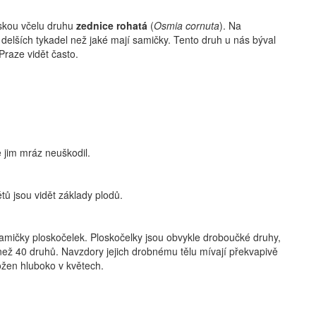
řskou včelu druhu
zednice rohatá
(
Osmia cornuta
). Na
delších tykadel než jaké mají samičky. Tento druh u nás býval
 Praze vidět často.
e jim mráz neuškodil.
ů jsou vidět základy plodů.
samičky ploskočelek. Ploskočelky jsou obvykle droboučké druhy,
íc než 40 druhů. Navzdory jejich drobnému tělu mívají překvapivě
ložen hluboko v květech.