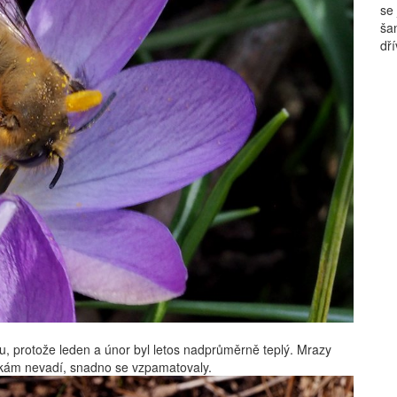
se
ša
dří
, protože leden a únor byl letos nadprůměrně teplý. Mrazy
enkám nevadí, snadno se vzpamatovaly.