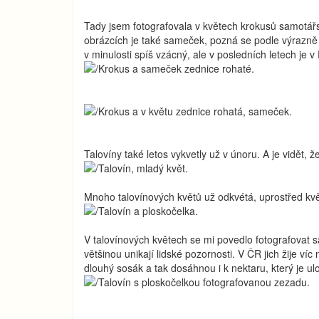
Tady jsem fotografovala v květech krokusů samotá
obrázcích je také sameček, pozná se podle výrazně 
v minulosti spíš vzácný, ale v posledních letech je v
Talovíny také letos vykvetly už v únoru. A je vidět, ž
Mnoho talovínových květů už odkvétá, uprostřed květ
V talovínových květech se mi povedlo fotografovat 
většinou unikají lidské pozornosti. V ČR jich žije v
dlouhý sosák a tak dosáhnou i k nektaru, který je u