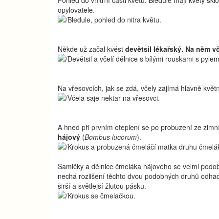
Pohled do vnitřní části květu. Bledule mají květy skl
opylovatele.
Někde už začal kvést
devětsil lékařský. Na něm vč
Na vřesovcích, jak se zdá, včely zajímá hlavně květn
A hned při prvním oteplení se po probuzení ze zim
hájový
(
Bombus lucorum
).
Samičky a dělnice čmeláka hájového se velmi podob
nechá rozlišení těchto dvou podobných druhů odhad
širší a světlejší žlutou pásku.