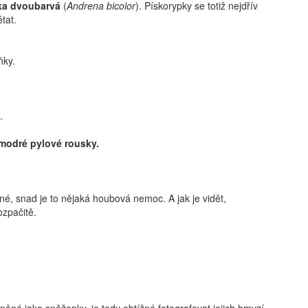
ka dvoubarvá
(
Andrena bicolor
). Pískorypky se totiž nejdřív
tat.
ňky.
 modré pylové rousky.
é, snad je to nějaká houbová nemoc. A jak je vidět,
ozpačitě.