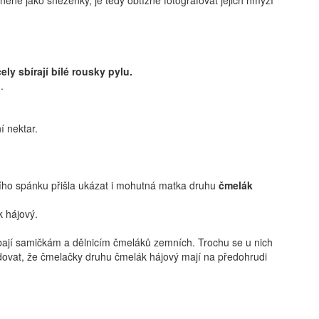
oněné jako sněženky, je tedy obtížné fotografovat jejich hmyzí
ely sbírají bílé rousky pylu.
í nektar.
ního spánku přišla ukázat i mohutná matka druhu
čmelák
ají samičkám a dělnicím čmeláků zemních. Trochu se u nich
ovat, že čmelačky druhu čmelák hájový mají na předohrudi