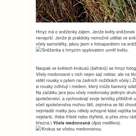
Hmyz má o sněženky zájem. Jenže květy sněženek j
nenaprší. Jenže je prakticky nemožné udělat ve sně
včely samotářky, jakou jsem s fotoaparátem na sně
Naopak ve květech krokusů (šafránů) se hmyz fotogr
Včely medonosné v nich nejen sají nektar, ale na tě
vidět rousky s pylem na zadních nožičkách včely.) Ž
si rousky zvlhčují i medem, který může barevný odst
Na začátku jara jsou včely medonosky jediným druhem
společenství, a vychovávají svoje larvičky přibližně 
včelí společenstva mohou lišit, zejména se liší cho
nejmladší matky jsou někdy schopné klást vajíčka be
nejstarší, třeba tříleté nebo čtyřleté, si přes zimu 
března.)
Včela medonosná
(
Apis mellifera
).