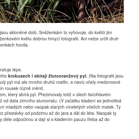
sou skloněné dolů. Sněženkám to vyhovuje, do květů jim
ženkovém květu dobrou hmyzí fotografii. Ani nelze určit druh
ženkách honila.
afuje lépe.
chto
krokusech i sbírají žlutooranžový pyl
. (Na fotografii jsou
lutý pyl má ale mnoho druhů rostlin, a navíc včely medonosné
ín rousek různě měnit.
, který sbírá pyl. Přezimovaly totiž v úlech tisícihlavém
už od data zimního slunovratu. (V začátku kladení se jednotlivá
vání mladých nebo naopak starých víceletých včelích matek. Ty
z přestávky od podzimu až do jara a dál do léta. Naopak ty
rády déle odpočinou a dají si s kladením pauzu třeba až do