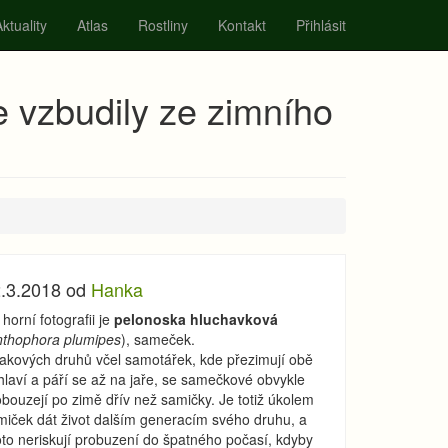
ktuality
Atlas
Rostliny
Kontakt
Přihlásit
e vzbudily ze zimního
.3.2018 od
Hanka
horní fotografii je
pelonoska hluchavková
thophora plumipes
), sameček.
takových druhů včel samotářek, kde přezimují obě
hlaví a páří se až na jaře, se samečkové obvykle
bouzejí po zimě dřív než samičky. Je totiž úkolem
miček dát život dalším generacím svého druhu, a
oto neriskují probuzení do špatného počasí, kdyby