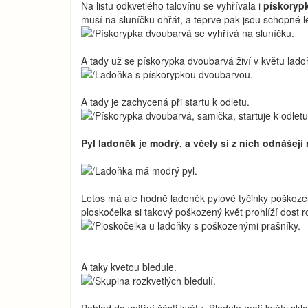
Na listu odkvetlého talovínu se vyhřívala i
pískoryp
musí na sluníčku ohřát, a teprve pak jsou schopné lé
A tady už se pískorypka dvoubarvá živí v květu lado
A tady je zachycená při startu k odletu.
Pyl ladoněk je modrý, a včely si z nich odnášejí
Letos má ale hodně ladoněk pylové tyčinky poškozen
ploskočelka si takový poškozený květ prohlíží dost r
A taky kvetou bledule.